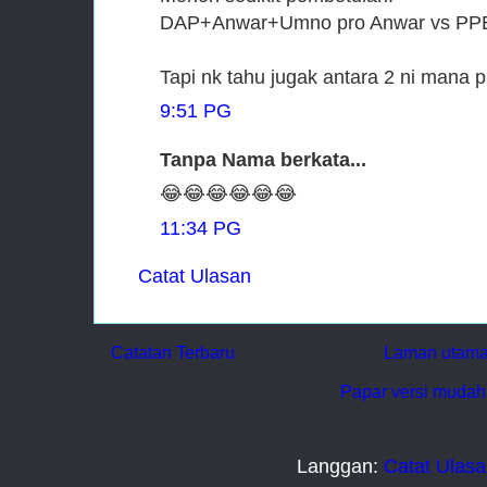
DAP+Anwar+Umno pro Anwar vs PPB
Tapi nk tahu jugak antara 2 ni mana pi
9:51 PG
Tanpa Nama berkata...
😂😂😂😂😂😂
11:34 PG
Catat Ulasan
Catatan Terbaru
Laman utam
Papar versi mudah 
Langgan:
Catat Ulasa